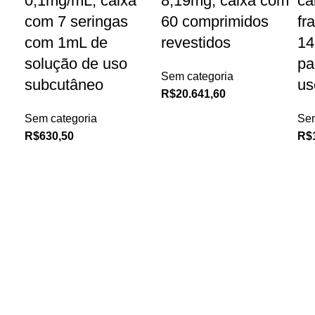
0,1mg/mL, caixa
8,19mg, caixa com
ca
com 7 seringas
60 comprimidos
fr
com 1mL de
revestidos
14
solução de uso
pa
Sem categoria
subcutâneo
us
R$
20.641,60
Sem categoria
Sem
R$
630,50
R$