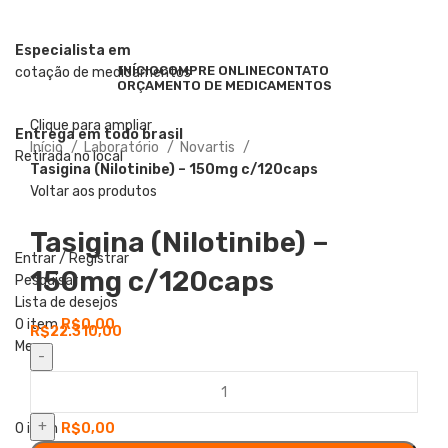
Especialista em
INÍCIO
COMPRE ONLINE
CONTATO
cotação de medicamentos
ORÇAMENTO DE MEDICAMENTOS
Clique para ampliar
Entrega em todo brasil
Início
Laboratório
Novartis
Retirada no local
Tasigina (Nilotinibe) – 150mg c/120caps
Voltar aos produtos
Tasigina (Nilotinibe) –
Entrar / Registrar
150mg c/120caps
Pesquisar
Lista de desejos
0
item
R$
0,00
R$
22.310,00
Menu
0
item
R$
0,00