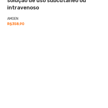
solução de uso subcutâneo ou
intravenoso
AMGEN
R$
358,90