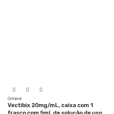
Comprar
Vectibix
20mg/mL, caixa com 1
frasco com 5mL de solução de uso