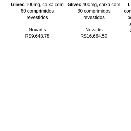
Glivec
100mg, caixa com
Glivec
400mg, caixa com
L
60 comprimidos
30 comprimidos
com
revestidos
revestidos
p
u
Novartis
Novartis
R$
9.648,78
R$
16.664,50