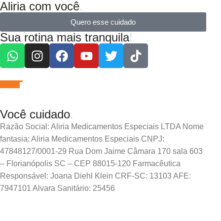
Aliria com você
.
Quero esse cuidado
Sua rotina mais tranquila
!
Você cuidado
.
Razão Social: Aliria Medicamentos Especiais LTDA Nome
fantasia: Aliria Medicamentos Especiais CNPJ:
47848127/0001-29 Rua Dom Jaime Câmara 170 sala 603
– Florianópolis SC – CEP 88015-120 Farmacêutica
Responsável: Joana Diehl Klein CRF-SC: 13103 AFE:
7947101 Alvara Sanitário: 25456
Informações Gerais
.
As informações contidas nesse site não devem ser usadas