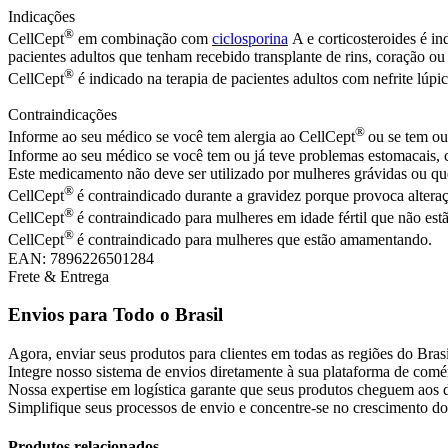
Indicações
®
CellCept
em combinação com
ciclosporina
A e corticosteroides é in
pacientes adultos que tenham recebido transplante de rins, coração o
®
CellCept
é indicado na terapia de pacientes adultos com nefrite lúpic
Contraindicações
®
Informe ao seu médico se você tem alergia ao CellCept
ou se tem ou
Informe ao seu médico se você tem ou já teve problemas estomacais
Este medicamento não deve ser utilizado por mulheres grávidas ou que
®
CellCept
é contraindicado durante a gravidez porque provoca altera
®
CellCept
é contraindicado para mulheres em idade fértil que não est
®
CellCept
é contraindicado para mulheres que estão amamentando.
EAN: 7896226501284
Frete & Entrega
Envios para Todo o Brasil
Agora, enviar seus produtos para clientes em todas as regiões do Bras
Integre nosso sistema de envios diretamente à sua plataforma de comér
Nossa expertise em logística garante que seus produtos cheguem aos d
Simplifique seus processos de envio e concentre-se no crescimento do
Produtos relacionados