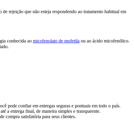
nto de rejeição que não esteja respondendo ao tratamento habitual em
rgia conhecida ao
micofenolato de mofetila
ou ao ácido micofenólico.
dado.
você pode confiar em entregas seguras e pontuais em todo o país.
té a entrega final, de maneira simples e transparente.
 compra satisfatória para seus clientes.