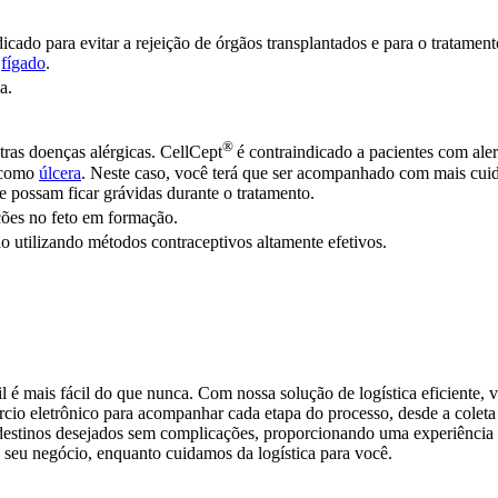
dicado para evitar a rejeição de órgãos transplantados e para o tratame
u
fígado
.
a.
®
tras doenças alérgicas. CellCept
é contraindicado a pacientes com ale
, como
úlcera
. Neste caso, você terá que ser acompanhado com mais cui
 possam ficar grávidas durante o tratamento.
ções no feto em formação.
ão utilizando métodos contraceptivos altamente efetivos.
il é mais fácil do que nunca. Com nossa solução de logística eficiente, 
cio eletrônico para acompanhar cada etapa do processo, desde a coleta a
estinos desejados sem complicações, proporcionando uma experiência de
 seu negócio, enquanto cuidamos da logística para você.