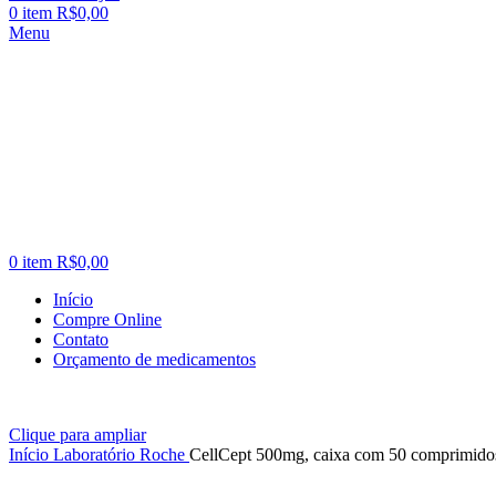
0
item
R$
0,00
Menu
0
item
R$
0,00
Início
Compre Online
Contato
Orçamento de medicamentos
Clique para ampliar
Início
Laboratório
Roche
CellCept 500mg, caixa com 50 comprimidos